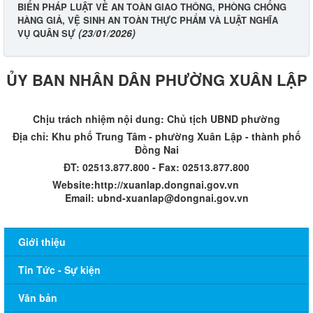
BIẾN PHÁP LUẬT VỀ AN TOÀN GIAO THÔNG, PHÒNG CHỐNG
HÀNG GIẢ, VỆ SINH AN TOÀN THỰC PHẨM VÀ LUẬT NGHĨA
(23/01/2026)
VỤ QUÂN SỰ
ỦY BAN NHÂN DÂN PHƯỜNG XUÂN LẬP
Chịu trách nhiệm nội dung: Chủ tịch UBND phường
Địa chỉ: Khu phố Trung Tâm - phường Xuân Lập - thành phố
Đồng Nai
ĐT: 02513.877.800 - Fax: 02513.877.800
Website:http://xuanlap.dongnai.gov.vn
Email: ubnd-xuanlap@dongnai.gov.vn​
Giới thiệu
Tin Tức - Sự kiện
Văn bản