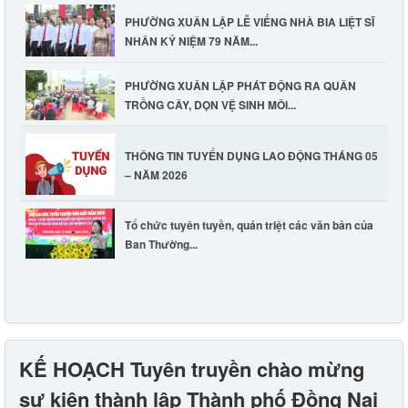
PHƯỜNG XUÂN LẬP LỄ VIẾNG NHÀ BIA LIỆT SĨ
NHÂN KỶ NIỆM 79 NĂM...
PHƯỜNG XUÂN LẬP PHÁT ĐỘNG RA QUÂN
TRỒNG CÂY, DỌN VỆ SINH MÔI...
THÔNG TIN TUYỂN DỤNG LAO ĐỘNG THÁNG 05
– NĂM 2026
Tổ chức tuyên tuyền, quán triệt các văn bản của
Ban Thường...
KẾ HOẠCH Tuyên truyền chào mừng
sự kiện thành lập Thành phố Đồng Nai