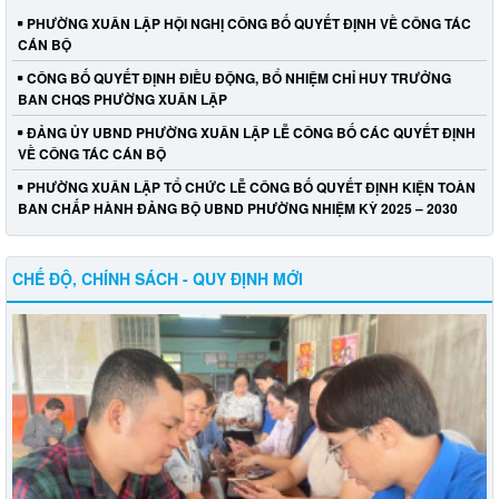
PHƯỜNG XUÂN LẬP HỘI NGHỊ CÔNG BỐ QUYẾT ĐỊNH VỀ CÔNG TÁC
CÁN BỘ
CÔNG BỐ QUYẾT ĐỊNH ĐIỀU ĐỘNG, BỔ NHIỆM CHỈ HUY TRƯỞNG
BAN CHQS PHƯỜNG XUÂN LẬP
ĐẢNG ỦY UBND PHƯỜNG XUÂN LẬP LỄ CÔNG BỐ CÁC QUYẾT ĐỊNH
VỀ CÔNG TÁC CÁN BỘ
PHƯỜNG XUÂN LẬP TỔ CHỨC LỄ CÔNG BỐ QUYẾT ĐỊNH KIỆN TOÀN
BAN CHẤP HÀNH ĐẢNG BỘ UBND PHƯỜNG NHIỆM KỲ 2025 – 2030
CHẾ ĐỘ, CHÍNH SÁCH - QUY ĐỊNH MỚI