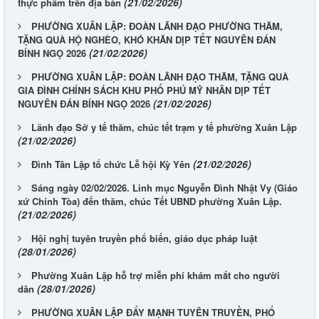
(21/02/2026)
thực phẩm trên địa bàn
PHƯỜNG XUÂN LẬP: ĐOÀN LÃNH ĐẠO PHƯỜNG THĂM,
TẶNG QUÀ HỘ NGHÈO, KHÓ KHĂN DỊP TẾT NGUYÊN ĐÁN
(21/02/2026)
BÍNH NGỌ 2026
PHƯỜNG XUÂN LẬP: ĐOÀN LÃNH ĐẠO THĂM, TẶNG QUÀ
GIA ĐÌNH CHÍNH SÁCH KHU PHỐ PHÚ MỸ NHÂN DỊP TẾT
(21/02/2026)
NGUYÊN ĐÁN BÍNH NGỌ 2026
Lãnh đạo Sở y tế thăm, chúc tết trạm y tế phường Xuân Lập
(21/02/2026)
(21/02/2026)
Đình Tân Lập tổ chức Lễ hội Kỳ Yên
Sáng ngày 02/02/2026. Linh mục Nguyễn Đình Nhật Vy (Giáo
xứ Chính Tòa) đến thăm, chúc Tết UBND phường Xuân Lập.
(21/02/2026)
Hội nghị tuyên truyền phổ biến, giáo dục pháp luật
(28/01/2026)
Phường Xuân Lập hỗ trợ miễn phí khám mắt cho người
(28/01/2026)
dân
PHƯỜNG XUÂN LẬP ĐẨY MẠNH TUYÊN TRUYỀN, PHỔ