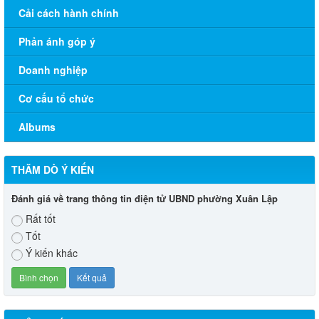
Cải cách hành chính
Phản ánh góp ý
Doanh nghiệp
Cơ cấu tổ chức
Albums
THĂM DÒ Ý KIẾN
Đánh giá về trang thông tin điện tử UBND phường Xuân Lập
Rất tốt
Tốt
Ý kiến khác
Thông báo Về việc lấy ý kiến cộng đồng dân cư đối với Hồ
sơ quy hoạch Tổng mặt bằng dự án Xây dựng Nhà mục vụ
và Nhà học giáo lý Nhà thờ An Lộc.