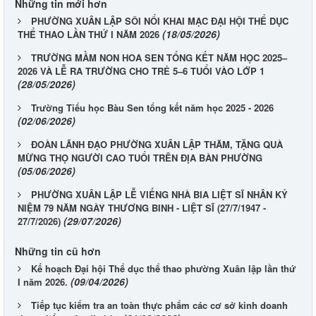
Những tin mới hơn
PHƯỜNG XUÂN LẬP SÔI NỔI KHAI MẠC ĐẠI HỘI THỂ DỤC
(18/05/2026)
THỂ THAO LẦN THỨ I NĂM 2026
TRƯỜNG MẦM NON HOA SEN TỔNG KẾT NĂM HỌC 2025–
2026 VÀ LỄ RA TRƯỜNG CHO TRẺ 5–6 TUỔI VÀO LỚP 1
(28/05/2026)
Trường Tiểu học Bàu Sen tổng kết năm học 2025 - 2026
(02/06/2026)
ĐOÀN LÃNH ĐẠO PHƯỜNG XUÂN LẬP THĂM, TẶNG QUÀ
MỪNG THỌ NGƯỜI CAO TUỔI TRÊN ĐỊA BÀN PHƯỜNG
(05/06/2026)
PHƯỜNG XUÂN LẬP LỄ VIẾNG NHÀ BIA LIỆT SĨ NHÂN KỶ
NIỆM 79 NĂM NGÀY THƯƠNG BINH - LIỆT SĨ (27/7/1947 -
(29/07/2026)
27/7/2026)
Những tin cũ hơn
Kế hoạch Đại hội Thể dục thể thao phường Xuân lập lần thứ
(09/04/2026)
I năm 2026.
Tiếp tục kiểm tra an toàn thực phẩm các cơ sở kinh doanh