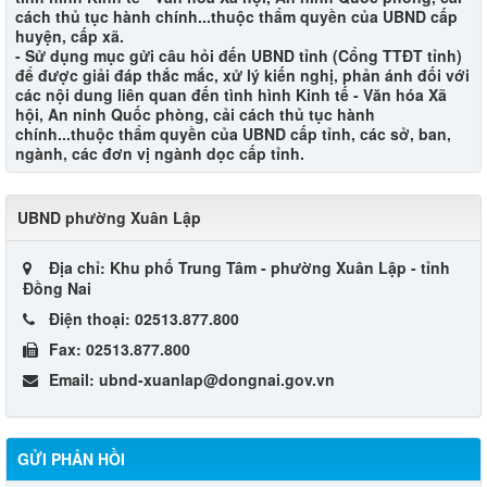
cách thủ tục hành chính...thuộc thẩm quyền của UBND cấp
huyện, cấp xã.
- Sử dụng mục gửi câu hỏi đến UBND tỉnh (Cổng TTĐT tỉnh)
để được giải đáp thắc mắc, xử lý kiến nghị, phản ánh đối với
các nội dung liên quan đến tình hình Kinh tế - Văn hóa Xã
hội, An ninh Quốc phòng, cải cách thủ tục hành
chính...thuộc thẩm quyền của UBND cấp tỉnh, các sở, ban,
ngành, các đơn vị ngành dọc cấp tỉnh.​
UBND phường Xuân Lập
Địa chỉ:
Khu phố Trung Tâm - phường Xuân Lập - tỉnh
Đồng Nai
Điện thoại:
02513.877.800
Fax:
02513.877.800
Email:
ubnd-xuanlap@dongnai.gov.vn
GỬI PHẢN HỒI