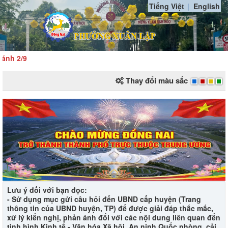
Tiếng Việt
English
nh 2/9
Thay đổi màu sắc
Lưu ý đối với bạn đọc​:
- Sử dụng mục gửi câu hỏi đến UBND cấp huyện (Trang
thông tin của UBND huyện, TP) để được giải đáp thắc mắc,
xử lý kiến nghị, phản ánh đối với các nội dung liên quan đến
tình hìn​h Kinh tế - Văn hóa Xã hội, An ninh Quốc phòng, cải