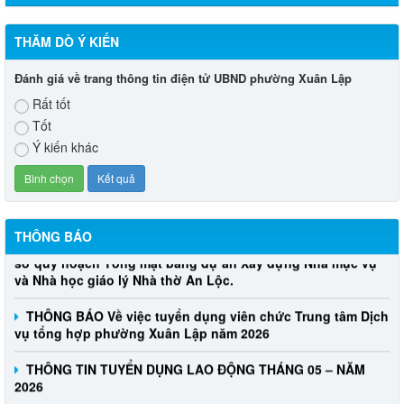
THĂM DÒ Ý KIẾN
Đánh giá về trang thông tin điện tử UBND phường Xuân Lập
Rất tốt
Tốt
Ý kiến khác
THÔNG BÁO
Thông báo Về việc lấy ý kiến cộng đồng dân cư đối với Hồ
sơ quy hoạch Tổng mặt bằng dự án Xây dựng Nhà mục vụ
và Nhà học giáo lý Nhà thờ An Lộc.
THÔNG BÁO Về việc tuyển dụng viên chức Trung tâm Dịch
vụ tổng hợp phường Xuân Lập năm 2026
THÔNG TIN TUYỂN DỤNG LAO ĐỘNG THÁNG 05 – NĂM
2026