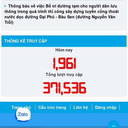
Thông báo về việc Bố trí đường tạm cho người dân lưu
thông trong quá trình thi công xây dựng tuyến cống thoát
nước dọc đường Đại Phú - Bàu Sen (đường Nguyễn Văn
Trỗi)
THỐNG KÊ TRUY CẬP
Hôm nay
1,961
Tổng lượt truy cập
371,536
Trang chủ
Cấu trúc trang
Liên hệ
Đăng nhập