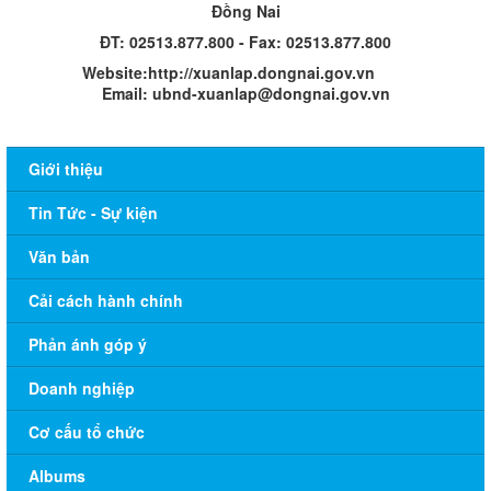
Đồng Nai
ĐT: 02513.877.800 - Fax: 02513.877.800
Website:http://xuanlap.dongnai.gov.vn
Email: ubnd-xuanlap@dongnai.gov.vn​
Giới thiệu
Tin Tức - Sự kiện
Văn bản
Cải cách hành chính
Phản ánh góp ý
Doanh nghiệp
Cơ cấu tổ chức
Albums