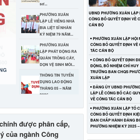
sơ...
UBND PHƯỜNG XUÂN LẬP H
PHƯỜNG XUÂN
CÔNG BỐ QUYẾT ĐỊNH VỀ 
LẬP LỄ VIẾNG NHÀ
CÁN BỘ
BIA LIỆT SĨ NHÂN
KỶ NIỆM 79 NĂM...
PHƯỜNG XUÂN LẬP HỘI 
CÔNG BỐ QUYẾT ĐỊNH VỀ
PHƯỜNG XUÂN
N
TÁC CÁN BỘ
LẬP PHÁT ĐỘNG RA
n cư
ĐÔ
QUÂN TRỒNG CÂY,
CÔNG BỐ QUYẾT ĐỊNH Đ
ự án
ỆT SĨ
500
DỌN VỆ SINH MÔI...
ĐỘNG, BỔ NHIỆM CHỈ HUY
Nhà
NH -
-
ÁNG
n của
TRƯỞNG BAN CHQS PHƯ
THÔNG TIN TUYỂN
XUÂN LẬP
DỤNG LAO ĐỘNG
ĐẢNG ỦY UBND PHƯỜNG
THÁNG 05 – NĂM
LẬP LỄ CÔNG BỐ CÁC QUY
2026
VỀ CÔNG TÁC CÁN BỘ
Tổ chức tuyên
PHƯỜNG XUÂN LẬP TỔ C
tuyền, quán triệt các
CÔNG BỐ QUYẾT ĐỊNH KI
văn bản của Ban
BAN CHẤP HÀNH ĐẢNG B
chính được phân cấp,
Thường...
PHƯỜNG NHIỆM KỲ 2025 –
lý của ngành Công