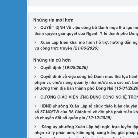
Những tin mới hơn
QUYẾT ĐỊNH Về việc công bố Danh mục thủ tục mới
thẩm quyền giải quyết của Ngành Y tế thành phố Đồn
Xuân Lập triển khai mô hình hỗ trợ, hướng dẫn n
(21/06/2026)
vụ công trực truyến
Những tin cũ hơn
(19/05/2026)
Quyết định
Quyết đinh về việc công bố Danh mục thủ tục hành
phạm vi, chức năng quản lý nhà nước của các sở, ba
(15/01/2026
phường trên địa bàn thành phố Đồng Nai
GƯƠNG GIÁO VIÊN ỨNG DỤNG CÔNG NGHỆ TRON
HĐND phường Xuân Lập tổ chức thảo luận chuyên đề
số 57-NQ/TW của Bộ Chính trị về đột phá phát triển k
(12/12/2025)
và chuyển đổi số quốc gia
Đảng ủy phường Xuân Lập hội nghị trực tuyến tập
nhận xử lý phản ánh, kiến nghị, sáng kiến, giải pháp 