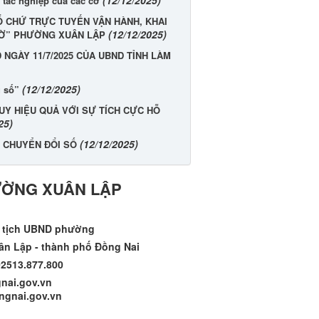
 tác nghiệp của các cơ
Ổ CHỨ TRỰC TUYẾN VẬN HÀNH, KHAI
(12/12/2025)
TỜ” PHƯỜNG XUÂN LẬP
NGÀY 11/7/2025 CỦA UBND TỈNH LÀM
(12/12/2025)
ụ số”
UY HIỆU QUẢ VỚI SỰ TÍCH CỰC HỖ
25)
(12/12/2025)
 CHUYỂN ĐỔI SỐ
ƯỜNG XUÂN LẬP
ủ tịch UBND phường
ân Lập - thành phố Đồng Nai
02513.877.800
dongnai.gov.vn
gnai.gov.vn​