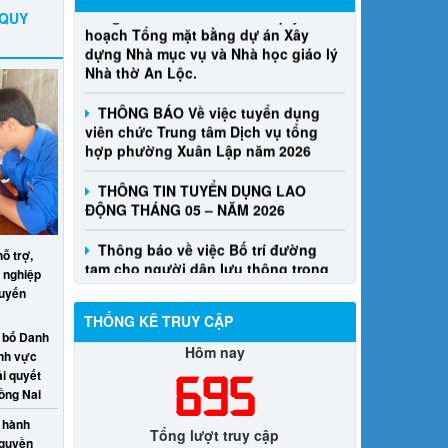
hoạch Tổng mặt bằng dự án Xây
 QUY
dựng Nhà mục vụ và Nhà học giáo lý
Nhà thờ An Lộc.
THÔNG BÁO Về việc tuyển dụng
viên chức Trung tâm Dịch vụ tổng
hợp phường Xuân Lập năm 2026
THÔNG TIN TUYỂN DỤNG LAO
ĐỘNG THÁNG 05 – NĂM 2026
Thông báo về việc Bố trí đường
tạm cho người dân lưu thông trong
quá trình thi công xây dựng tuyến
ỗ trợ,
cống thoát nước dọc đường Đại Phú
 nghiệp
- Bàu Sen (đường Nguyễn Văn Trỗi)
ruyến
THỐNG KÊ TRUY CẬP
 bố Danh
Hôm nay
ĩnh vực
i quyết
695
ồng Nai
 hành
Tổng lượt truy cập
 quyền