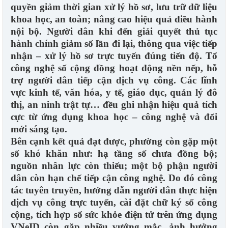
quyền giảm thời gian xử lý hồ sơ, lưu trữ dữ liệu
khoa học, an toàn; nâng cao hiệu quả điều hành
nội bộ. Người dân khi đến giải quyết thủ tục
hành chính giảm số lần đi lại, thông qua việc tiếp
nhận – xử lý hồ sơ trực tuyến đúng tiến độ. Tổ
công nghệ số cộng đồng hoạt động nền nếp, hỗ
trợ người dân tiếp cận dịch vụ công. Các lĩnh
vực kinh tế, văn hóa, y tế, giáo dục, quản lý đô
thị, an ninh trật tự… đều ghi nhận hiệu quả tích
cực từ ứng dụng khoa học – công nghệ và đổi
mới sáng tạo.
Bên cạnh kết quả đạt được, phường còn gặp một
số khó khăn như: hạ tầng số chưa đồng bộ;
nguồn nhân lực còn thiếu; một bộ phận người
dân còn hạn chế tiếp cận công nghệ. Do đó công
tác tuyên truyền, hướng dẫn người dân thực hiện
dịch vụ công trực tuyến, cài đặt chữ ký số công
cộng, tích hợp sổ sức khỏe điện tử trên ứng dụng
VNeID còn gặp nhiều vướng mắc, ảnh hưởng