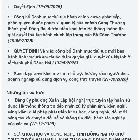
(19/05/2026)
Quyết định
Công bố Danh mục thủ tục hành chính được phân cấp,
phân quyền thuộc phạm vi quản lý của ngành Công Thương
thành phố Đồng Nai được triển khai trên Hệ thống thông tin
giải quyết thủ tục hành chính tập trung của Bộ Công Thương
(19/05/2026)
QUYẾT ĐỊNH Về việc công bố Danh mục thủ tục mới ban
hành lĩnh vực trẻ em thuộc thẩm quyền giải quyết của Ngành Y
(19/05/2026)
tế thành phố Đồng Nai
Xuân Lập triển khai mô hình hỗ trợ, hướng dẫn người dân,
(21/06/2026)
doanh nghiệp sử dụng dịch vụ công trực truyến
Những tin cũ hơn
Đảng ủy phường Xuân Lập hội nghị trực tuyến tập huấn sử
dụng Hệ thống thông tin tiếp nhận xử lý phản ánh, kiến nghị,
sáng kiến, giải pháp phát triển khoa học, công nghệ, đổi mới
sáng tạo và chuyển đổi số về thông tin điều hành tác nghiệp
(12/12/2025)
của các cơ
SỞ KHOA HỌC VÀ CÔNG NGHỆ TỈNH ĐỒNG NAI TỔ CHỨ
TRỰC TUYẾN VẬN HÀNH, KHAI THÁC VÀ SỬ DỤNG PHẦN MỀM