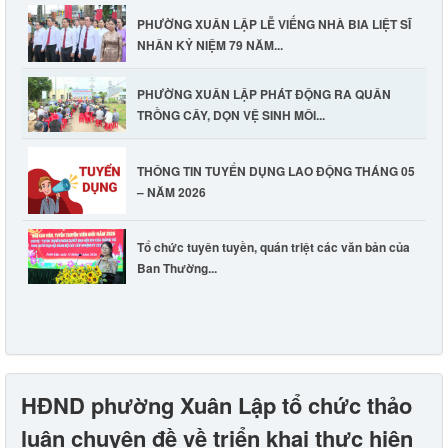
PHƯỜNG XUÂN LẬP LỄ VIẾNG NHÀ BIA LIỆT SĨ
NHÂN KỶ NIỆM 79 NĂM...
PHƯỜNG XUÂN LẬP PHÁT ĐỘNG RA QUÂN
TRỒNG CÂY, DỌN VỆ SINH MÔI...
THÔNG TIN TUYỂN DỤNG LAO ĐỘNG THÁNG 05
– NĂM 2026
Tổ chức tuyên tuyền, quán triệt các văn bản của
Ban Thường...
HĐND phường Xuân Lập tổ chức thảo
luận chuyên đề về triển khai thực hiện