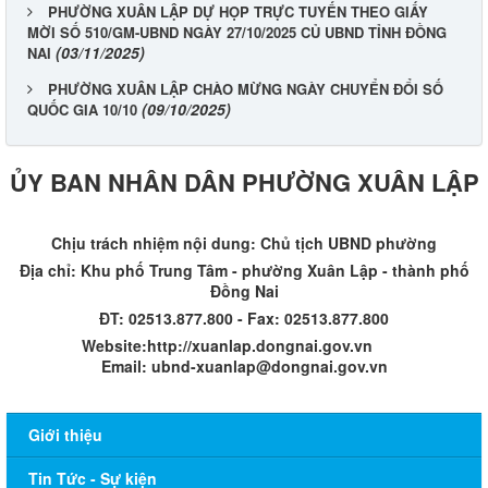
PHƯỜNG XUÂN LẬP DỰ HỌP TRỰC TUYẾN THEO GIẤY
MỜI SỐ 510/GM-UBND NGÀY 27/10/2025 CỦ UBND TỈNH ĐỒNG
(03/11/2025)
NAI
PHƯỜNG XUÂN LẬP CHÀO MỪNG NGÀY CHUYỂN ĐỔI SỐ
(09/10/2025)
QUỐC GIA 10/10
ỦY BAN NHÂN DÂN PHƯỜNG XUÂN LẬP
Chịu trách nhiệm nội dung: Chủ tịch UBND phường
Địa chỉ: Khu phố Trung Tâm - phường Xuân Lập - thành phố
Đồng Nai
ĐT: 02513.877.800 - Fax: 02513.877.800
Website:http://xuanlap.dongnai.gov.vn
Email: ubnd-xuanlap@dongnai.gov.vn​
Giới thiệu
Tin Tức - Sự kiện