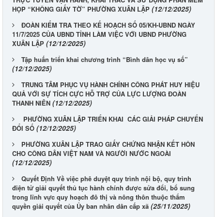
(12/12/2025)
HỌP “KHÔNG GIẤY TỜ” PHƯỜNG XUÂN LẬP
ĐOÀN KIỂM TRA THEO KẾ HOẠCH SỐ 05/KH-UBND NGÀY
11/7/2025 CỦA UBND TỈNH LÀM VIỆC VỚI UBND PHƯỜNG
(12/12/2025)
XUÂN LẬP
Tập huấn triển khai chương trình “Bình dân học vụ số”
(12/12/2025)
TRUNG TÂM PHỤC VỤ HÀNH CHÍNH CÔNG PHÁT HUY HIỆU
QUẢ VỚI SỰ TÍCH CỰC HỖ TRỢ CỦA LỰC LƯỢNG ĐOÀN
(12/12/2025)
THANH NIÊN
PHƯỜNG XUÂN LẬP TRIỂN KHAI CÁC GIẢI PHÁP CHUYỂN
(12/12/2025)
ĐỔI SỐ
PHƯỜNG XUÂN LẬP TRAO GIẤY CHỨNG NHẬN KẾT HÔN
CHO CÔNG DÂN VIỆT NAM VÀ NGƯỜI NƯỚC NGOÀI
(12/12/2025)
Quyết Định Về việc phê duyệt quy trình nội bộ, quy trình
điện tử giải quyết thủ tục hành chính được sửa đổi, bổ sung
trong lĩnh vực quy hoạch đô thị và nông thôn thuộc thẩm
(25/11/2025)
quyền giải quyết của Ủy ban nhân dân cấp xã