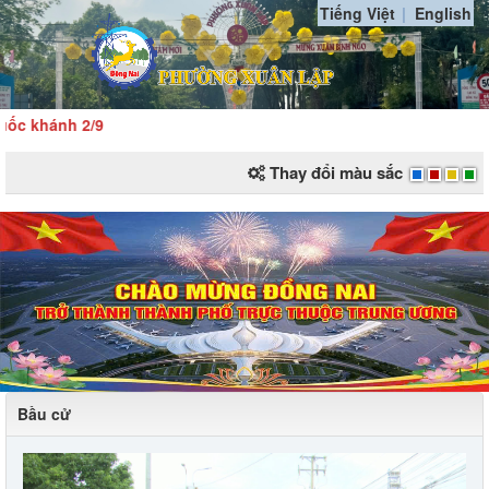
Tiếng Việt
English
ánh 2/9
Thay đổi màu sắc
Bầu cử