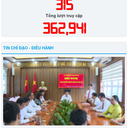
315
Tổng lượt truy cập
362,941
TIN CHỈ ĐẠO - ĐIỀU HÀNH