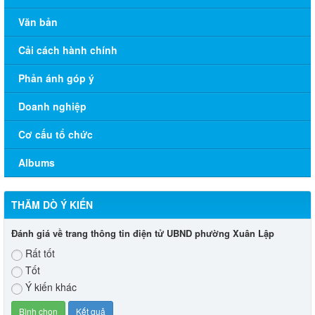
Văn bản
Cải cách hành chính
Phản ánh góp ý
Doanh nghiệp
Cơ cấu tổ chức
Albums
THĂM DÒ Ý KIẾN
Đánh giá về trang thông tin điện tử UBND phường Xuân Lập
Rất tốt
Tốt
Ý kiến khác