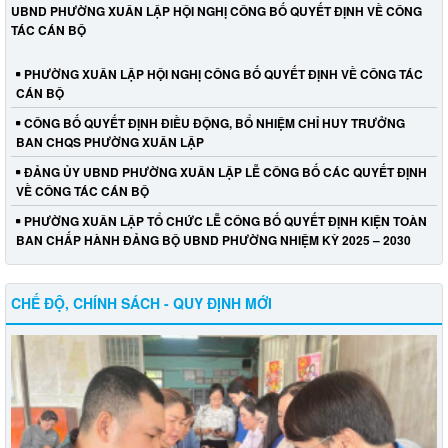
UBND PHƯỜNG XUÂN LẬP HỘI NGHỊ CÔNG BỐ QUYẾT ĐỊNH VỀ CÔNG
TÁC CÁN BỘ
PHƯỜNG XUÂN LẬP HỘI NGHỊ CÔNG BỐ QUYẾT ĐỊNH VỀ CÔNG TÁC
CÁN BỘ
CÔNG BỐ QUYẾT ĐỊNH ĐIỀU ĐỘNG, BỔ NHIỆM CHỈ HUY TRƯỞNG
BAN CHQS PHƯỜNG XUÂN LẬP
ĐẢNG ỦY UBND PHƯỜNG XUÂN LẬP LỄ CÔNG BỐ CÁC QUYẾT ĐỊNH
VỀ CÔNG TÁC CÁN BỘ
PHƯỜNG XUÂN LẬP TỔ CHỨC LỄ CÔNG BỐ QUYẾT ĐỊNH KIỆN TOÀN
BAN CHẤP HÀNH ĐẢNG BỘ UBND PHƯỜNG NHIỆM KỲ 2025 – 2030
CHẾ ĐỘ, CHÍNH SÁCH - QUY ĐỊNH MỚI