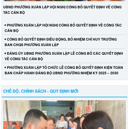
UBND PHƯỜNG XUÂN LẬP HỘI NGHỊ CÔNG BỐ QUYẾT ĐỊNH VỀ CÔNG
TÁC CÁN BỘ
PHƯỜNG XUÂN LẬP HỘI NGHỊ CÔNG BỐ QUYẾT ĐỊNH VỀ CÔNG TÁC
CÁN BỘ
CÔNG BỐ QUYẾT ĐỊNH ĐIỀU ĐỘNG, BỔ NHIỆM CHỈ HUY TRƯỞNG
BAN CHQS PHƯỜNG XUÂN LẬP
ĐẢNG ỦY UBND PHƯỜNG XUÂN LẬP LỄ CÔNG BỐ CÁC QUYẾT ĐỊNH
VỀ CÔNG TÁC CÁN BỘ
PHƯỜNG XUÂN LẬP TỔ CHỨC LỄ CÔNG BỐ QUYẾT ĐỊNH KIỆN TOÀN
BAN CHẤP HÀNH ĐẢNG BỘ UBND PHƯỜNG NHIỆM KỲ 2025 – 2030
CHẾ ĐỘ, CHÍNH SÁCH - QUY ĐỊNH MỚI