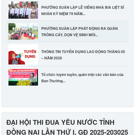
PHƯỜNG XUÂN LẬP LỄ VIẾNG NHÀ BIA LIỆT SĨ
NHÂN KỶ NIỆM 79 NĂM...
PHƯỜNG XUÂN LẬP PHÁT ĐỘNG RA QUÂN
TRỒNG CÂY, DỌN VỆ SINH MÔI...
THÔNG TIN TUYỂN DỤNG LAO ĐỘNG THÁNG 05
– NĂM 2026
Tổ chức tuyên tuyền, quán triệt các văn bản của
Ban Thường...
ĐẠI HỘI THI ĐUA YÊU NƯỚC TỈNH
ĐỒNG NAI LẦN THỨ I, GĐ 2025-203025