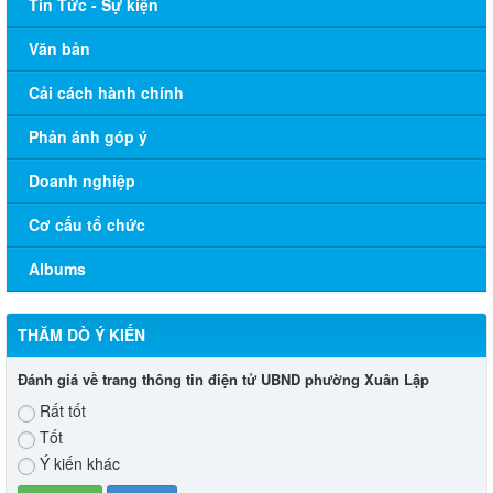
Tin Tức - Sự kiện
Văn bản
Cải cách hành chính
Phản ánh góp ý
Doanh nghiệp
Cơ cấu tổ chức
Albums
THĂM DÒ Ý KIẾN
Đánh giá về trang thông tin điện tử UBND phường Xuân Lập
Rất tốt
Tốt
Ý kiến khác