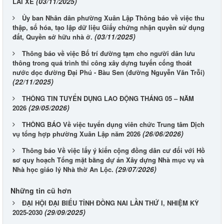
(03/11/2025)
LÁI XE
Ủy ban Nhân dân phường Xuân Lập Thông báo về việc thu
thập, số hóa, tạo lập dữ liệu Giấy chứng nhận quyền sử dụng
(03/11/2025)
đất, Quyền sở hữu nhà ở.
Thông báo về việc Bố trí đường tạm cho người dân lưu
thông trong quá trình thi công xây dựng tuyến cống thoát
nước dọc đường Đại Phú - Bàu Sen (đường Nguyễn Văn Trỗi)
(22/11/2025)
THÔNG TIN TUYỂN DỤNG LAO ĐỘNG THÁNG 05 – NĂM
(29/05/2026)
2026
THÔNG BÁO Về việc tuyển dụng viên chức Trung tâm Dịch
(26/06/2026)
vụ tổng hợp phường Xuân Lập năm 2026
Thông báo Về việc lấy ý kiến cộng đồng dân cư đối với Hồ
sơ quy hoạch Tổng mặt bằng dự án Xây dựng Nhà mục vụ và
(29/07/2026)
Nhà học giáo lý Nhà thờ An Lộc.
Những tin cũ hơn
ĐẠI HỘI ĐẠI BIỂU TỈNH ĐỒNG NAI LẦN THỨ I, NHIỆM KỲ
(29/09/2025)
2025-2030