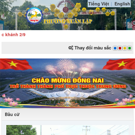
Tiếng Việt
English
nh 2/9
Thay đổi màu sắc
Bầu cử